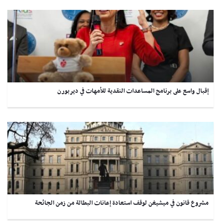
إقبال واسع على برنامج المساعدات النقدية للأمهات في ديربورن
مشروع قانون في ميشيغن لوقف استعادة إعانات البطالة من زمن الجائحة