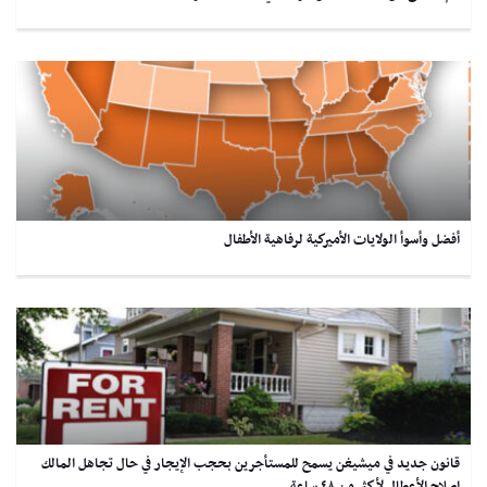
أفضل وأسوأ الولايات الأميركية لرفاهية الأطفال
قانون جديد في ميشيغن يسمح للمستأجرين بحجب الإيجار في حال تجاهل المالك