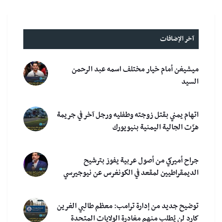
آخر الإضافات
ميشيغن أمام خيار مختلف اسمه عبد الرحمن
السيد
اتهام يمني بقتل زوجته وطفليه ورجل آخر في جريمة
هزّت الجالية اليمنية بنيويورك
جراح أميركي من أصول عربية يفوز بترشيح
الديمقراطيين لمقعد في الكونغرس عن نيوجيرسي
توضيح جديد من إدارة ترامب: معظم طالبي الغرين
كارد لن يُطلب منهم مغادرة الولايات المتحدة