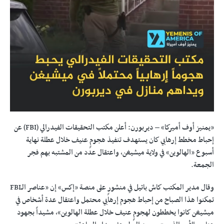
«يمنيز أوف أميركا» – ديربورن: أعلن مكتب التحقيقات الفيدرالي (FBI) عن
إحباط مخطط إرهابي كان يستهدف تنفيذ هجومٍ عنيف خلال عطلة نهاية
أسبوع «الهالوين» في ولاية ميشيغن، واعتقال عدد من المشتبه بهم فجر
الجمعة.
وقال مدير المكتب كاش باتيل في منشورٍ على منصة «إكس» إن «عناصر الـFBI
تمكنوا هذا الصباح من إحباط هجوم إرهابي محتمل واعتقال عدة أشخاص في
ميشيغن كانوا يخططون لهجومٍ عنيف خلال عطلة الهالوين»، مشيداً بجهود