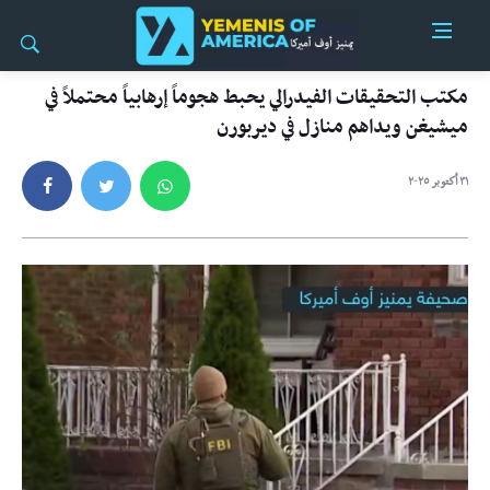
مكتب التحقيقات الفيدرالي يحبط هجوماً إرهابياً محتملاً في
ميشيغن ويداهم منازل في ديربورن
٣١ أكتوبر ٢٠٢٥