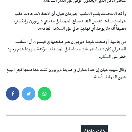
عناصر الأمن الذين «يحمون الوطن على مدار الساعة».
وأكد المتحدث باسم المكتب، جوردان هول، أن الاعتقالات جاءت عقب
عملياتٍ نفذها عناصر الـFBI صباح الجمعة في مدينتي ديربورن وإنكستر،
مضيفاً أنه «لا يوجد أي تهديدٍ حالي على السلامة العامة».
من جانبها، أوضحت شرطة ديربورن عبر صفحتها في فيسبوك أن المكتب
الفيدرالي كان «ينفذ عمليات ميدانية في المدينة»، مؤكدة بدورها عدم وجود
خطر على السكان.
وقال شهود عيان إن عدة منازل في مدينة ديربورن تمّت مداهمتها فجر اليوم
ضمن العملية الأمنية.
ذات علاقة