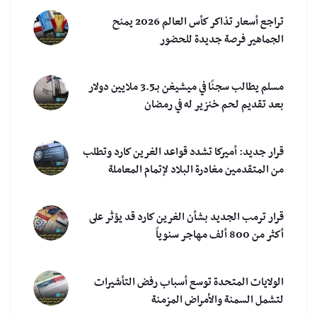
تراجع أسعار تذاكر كأس العالم 2026 يمنح
الجماهير فرصة جديدة للحضور
مسلم يطالب سجنًا في ميشيغن بـ3.5 ملايين دولار
بعد تقديم لحم خنزير له في رمضان
قرار جديد: أميركا تشدد قواعد الغرين كارد وتطلب
من المتقدمين مغادرة البلاد لإتمام المعاملة
قرار ترمب الجديد بشأن الغرين كارد قد يؤثر على
أكثر من 800 ألف مهاجر سنوياً
الولايات المتحدة توسع أسباب رفض التأشيرات
لتشمل السمنة والأمراض المزمنة