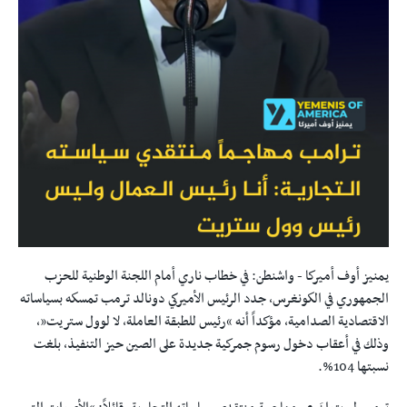
يمنيز أوف أميركا - واشنطن: في خطاب ناري أمام اللجنة الوطنية للحزب
الجمهوري في الكونغرس، جدد الرئيس الأميركي دونالد ترمب تمسكه بسياساته
الاقتصادية الصدامية، مؤكداً أنه “رئيس للطبقة العاملة، لا لوول ستريت”،
وذلك في أعقاب دخول رسوم جمركية جديدة على الصين حيز التنفيذ، بلغت
نسبتها 104%.