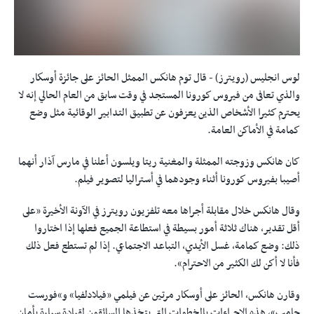
لوس انجليس (رويترز) - قال توم هانكس الممثل الحائز على جائزة أوسكار
والذي تعافى من فيروس كورونا المستجد في وقت سابق من العام الحالي إنه لا
يحترم كثيرا الأشخاص الذين يعزفون عن تطبيق التدابير الوقائية مثل وضع
كمامة في الأماكن العامة.
كان هانكس وزوجته الممثلة والمغنية ريتا ويلسون أعلنا في مارس آذار أنهما
أصيبا بفيروس كورونا أثناء وجودهما في أستراليا لتصوير فيلم.
وقال هانكس خلال مقابلة أجراها معه تلفزيون رويترز في الآونة الأخيرة ”على
أقل تقدير، هناك ثلاثة أمور بسيطة في استطاعة الجميع فعلها إذا اختاروا
ذلك: وضع كمامة، غسل الأيدي، التباعد الاجتماعي. إذا لم تستطع فعل ذلك
فأنا لا أكن لك الكثير من الاحترام“.
وقارن هانكس، الحائز على أوسكار مرتين عن فيلمي ”فيلادلفيا“ و“فورست
جامب“، هذه الإجراءات بالخطوات التي يتخذها السائقون لقيادة سيارة بأمان