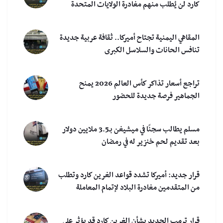
كارد لن يُطلب منهم مغادرة الولايات المتحدة
المقاهي اليمنية تجتاح أميركا.. ثقافة عربية جديدة
تنافس الحانات والسلاسل الكبرى
تراجع أسعار تذاكر كأس العالم 2026 يمنح
الجماهير فرصة جديدة للحضور
مسلم يطالب سجنًا في ميشيغن بـ3.5 ملايين دولار
بعد تقديم لحم خنزير له في رمضان
قرار جديد: أميركا تشدد قواعد الغرين كارد وتطلب
من المتقدمين مغادرة البلاد لإتمام المعاملة
قرار ترمب الجديد بشأن الغرين كارد قد يؤثر على