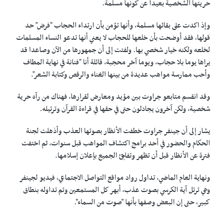
حريتها الشخصية بعيداً عن كونها مسلمة.
وإذ اكدت على بقائها مسلمة، وأنها تؤمن بأن ارتداء الحجاب "فرض" حد
قولها، فقد أوضحت بأن خلعها للحجاب لا يعني أنها تدعو النساء المسلمات
لخلعه ولكنه خيار شخصي بها. ولفتت إلى أن جمهورها من الآن وصاعدا قد
يراها يوما بلا حجاب، ويوما آخر محجبة، قائلة أنا "فنانة في نهاية المطاف
وأحب ممارسة مواهب عديدة من بينها الغناء والرقص وكتابة الشعر".
وقد انقسم متابعو جراوت بين مؤيد ومعارض لقرارها، فهناك من رآه حرية
شخصية، ولكن آخرون يجادلون حتى في حقها في قراءة القرآن وترتيله.
يشار إلى أن جينفر جراوت خطفت الأنظار بصوتها العذب وأذهلت لجنة
الحكام والحضور في أحد برامج اكتشاف المواهب قبل سنوات، ثم اختفت
فترة عن الأنظار قبل أن تظهر وتفاجئ الجميع بإعلان إسلامها.
ونهاية العام الماضي، تداول رواد مواقع التواصل الاجتماعي، فيديو لجينفر
وهي ترتل آية الكرسي بصوت عذب، أبهر كل المستمعين وتم تداوله بنطاق
كبير، حتى إن البعض وصفها بأنها "صوت من السماء".