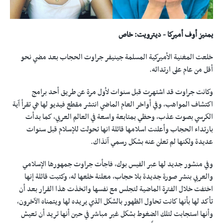
يمنيز أوف أميركا - ديترويت: خاص
خلعت المغنية الأميركية المسلمة جينيفر جراوت الحجاب بعد مضي نحو
أقل من عام على ارتدائه.
وكانت جراوت قد اشتهرت قبل سنوات لأول مرة عن طريق أحد برامج
اكتشاف المواهب، وفي أواخر العام الماضي انتشر مقطع فيديو لها هي تقرأ آية
الكرسي بصوت عذب، وحظي بمتابعة واسعة في العالم العربي، كما بدأت
بارتداء الحجاب وأعلنت اسلامها قائلة انها تحولت للإسلام قبل سنوات
عديدة ولكنها لم تعلن عنه بشكل رسمي آنذاك.
وفي منشور جديد لها عبر الفيس بوك، فاجأت جراوت جمهورها الإسلامي
والعربي بنشر صورة جديدة بلا حجاب، معلنة خلعها له، وكتبت قائلة إنها
اختفت خلال الفترة الماضية لتجلس مع نفسها واتخذت هذا القرار بعد أن
تأكد لها بأنها كانت تحاول الظهور بالشكل الذي يريده لها ويتمناه الآخرون،
وأنها استجابت لتلك الضغوط بشكل غير مباشر في حين أنها تريد أن تعيش