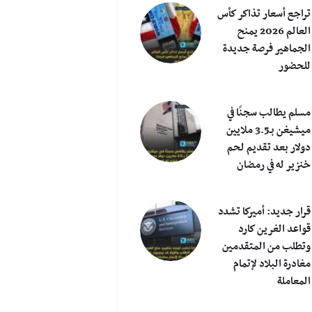
تراجع أسعار تذاكر كأس
العالم 2026 يمنح
الجماهير فرصة جديدة
للحضور
مسلم يطالب سجنًا في
ميشيغن بـ3.5 ملايين
دولار بعد تقديم لحم
خنزير له في رمضان
قرار جديد: أميركا تشدد
قواعد الغرين كارد
وتطلب من المتقدمين
مغادرة البلاد لإتمام
المعاملة