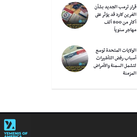
قرار ترمب الجديد بشأن
الغرين كارد قد يؤثر على
أكثر من 800 ألف
مهاجر سنوياً
د كوشنر صهر ترامب
الولايات المتحدة توسع
 السعودية وقطر خلال
الحكومة الإماراتية تصادق
ب
أسباب رفض التأشيرات
م المقبلة
على فتح سفارة في تل أبيب
ا
لتشمل السمنة والأمراض
المزمنة