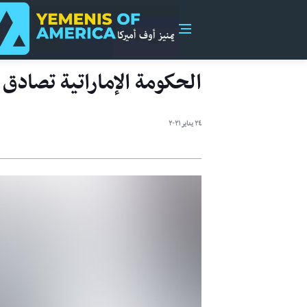
الحكومة الإماراتية تصادق 
٢٤ يناير ٢٠٢١