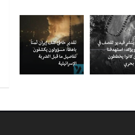
ينشر فيديو لقصف في
تقدير خاطئ كلف إيران ثمناً
يؤكد: استهدفنا
باهظاً: مسؤولون يكشفون
جاري
 كانوا يخططون
تفاصيل ما قبل الضربة
يزور
بحري
الإسرائيلية
الأيا