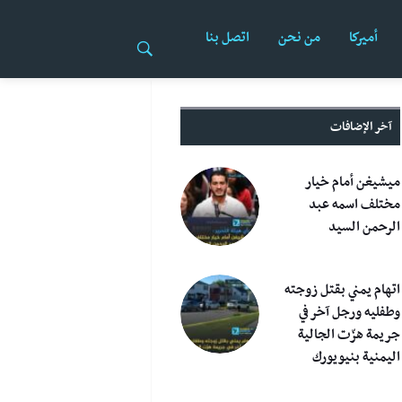
أميركا
من نحن
اتصل بنا
آخر الإضافات
ميشيغن أمام خيار
مختلف اسمه عبد
الرحمن السيد
اتهام يمني بقتل زوجته
وطفليه ورجل آخر في
جريمة هزّت الجالية
اليمنية بنيويورك