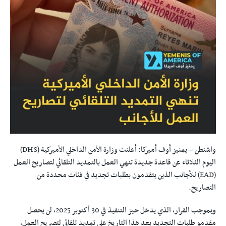
واشنطن – يمنيز أوف أميركا: أعلنت وزارة الأمن الداخلي الأميركية (DHS)
اليوم الثلاثاء عن قاعدة جديدة تنهي العمل بالتمديد التلقائي لتصاريح العمل
(EAD) للأجانب الذين يتقدمون بطلبات تجديد في فئات محددة من
التصاريح.
وبموجب القرار، الذي يدخل حيز التنفيذ في 30 أكتوبر 2025، لن يحصل
مقدمو طلبات التجديد بعد هذا التاريخ على تمديد تلقائي لتصريح العمل،