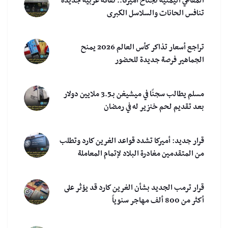
المقاهي اليمنية تجتاح أميركا.. ثقافة عربية جديدة
تنافس الحانات والسلاسل الكبرى
تراجع أسعار تذاكر كأس العالم 2026 يمنح
الجماهير فرصة جديدة للحضور
مسلم يطالب سجنًا في ميشيغن بـ3.5 ملايين دولار
بعد تقديم لحم خنزير له في رمضان
قرار جديد: أميركا تشدد قواعد الغرين كارد وتطلب
من المتقدمين مغادرة البلاد لإتمام المعاملة
قرار ترمب الجديد بشأن الغرين كارد قد يؤثر على
أكثر من 800 ألف مهاجر سنوياً