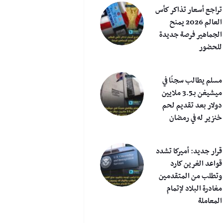
تراجع أسعار تذاكر كأس
العالم 2026 يمنح
الجماهير فرصة جديدة
للحضور
مسلم يطالب سجنًا في
ميشيغن بـ3.5 ملايين
دولار بعد تقديم لحم
خنزير له في رمضان
قرار جديد: أميركا تشدد
قواعد الغرين كارد
وتطلب من المتقدمين
مغادرة البلاد لإتمام
المعاملة