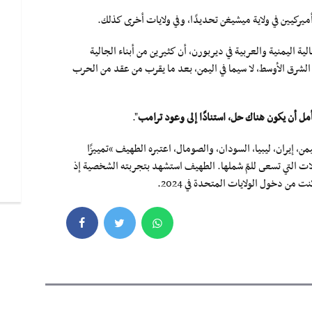
ميركيين في ولاية ميشيغن تحديدًا، وفي ولايات أخرى كذلك.
اليمنية والعربية في ديربورن، أن كثيرين من أبناء الجالية
الشرق الأوسط، لا سيما في اليمن، بعد ما يقرب من عقد من الحرب
أمل أن يكون هناك حل، استنادًا إلى وعود ترامب
".
، إيران، ليبيا، السودان، والصومال، اعتبره الطهيف “تمييزًا
للعائلات التي تسعى للمّ شملها. الطهيف استشهد بتجربته الشخصية إذ
ن دخول الولايات المتحدة في 2024.