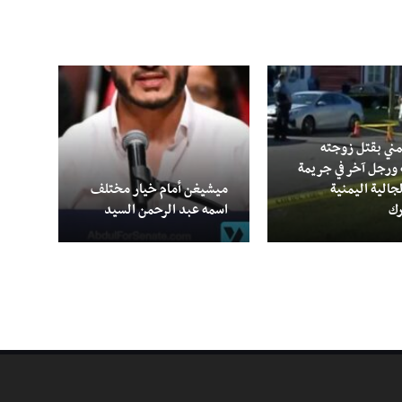
غال
مني بقتل زوجته
لمنص
 ورجل آخر في جريمة
بالك
جالية اليمنية
ميشيغن أمام خيار مختلف
سنات
رك
اسمه عبد الرحمن السيد
الت