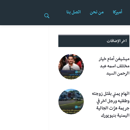
أميركا
من نحن
اتصل بنا
آخر الإضافات
ميشيغن أمام خيار
مختلف اسمه عبد
الرحمن السيد
اتهام يمني بقتل زوجته
وطفليه ورجل آخر في
جريمة هزّت الجالية
اليمنية بنيويورك