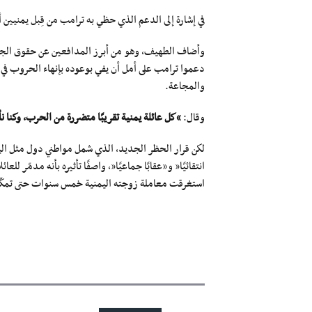
في إشارة إلى الدعم الذي حظي به ترامب من قِبل يمنيين أ
وأضاف الطهيف، وهو من أبرز المدافعين عن حقوق الجالية 
دعموا ترامب على أمل أن يفي بوعوده بإنهاء الحروب في 
والمجاعة.
وقال:
“كل عائلة يمنية تقريبًا متضررة من الحرب، وكنا ن
لكن قرار الحظر الجديد، الذي شمل مواطني دول مثل اليمن
انتقائيًا” و”عقابًا جماعيًا”، واصفًا تأثيره بأنه مدمّر 
استغرقت معاملة زوجته اليمنية خمس سنوات حتى تمكّنت م