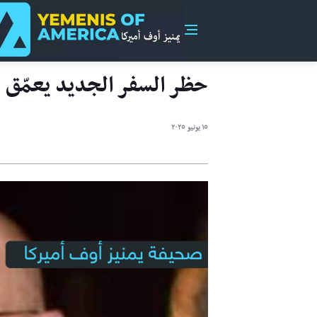
حظر السفر الجديد يعمّق خ
١٥ يونيو ٢٠٢٥