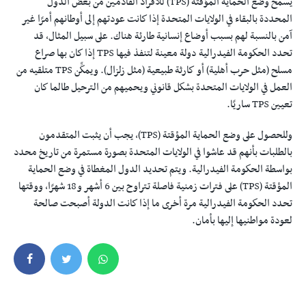
يسمح وضع الحماية المؤقتة (TPS) للأفراد القادمين من بعض الدول
المحددة بالبقاء في الولايات المتحدة إذا كانت عودتهم إلى أوطانهم أمرًا غير
آمن بالنسبة لهم بسبب أوضاع إنسانية طارئة هناك. على سبيل المثال، قد
تحدد الحكومة الفيدرالية دولة معينة لتنفذ فيها TPS إذا كان بها صراع
مسلح (مثل حرب أهلية) أو كارثة طبيعية (مثل زلزال). ويمكِّن TPS متلقيه من
العمل في الولايات المتحدة بشكل قانوني ويحميهم من الترحيل طالما كان
تعيين TPS ساريًا.
وللحصول على وضع الحماية المؤقتة (TPS)، يجب أن يثبت المتقدمون
بالطلبات بأنهم قد عاشوا في الولايات المتحدة بصورة مستمرة من تاريخ محدد
بواسطة الحكومة الفيدرالية. ويتم تحديد الدول المغطاة في وضع الحماية
المؤقتة (TPS) على فترات زمنية فاصلة تتراوح بين 6 أشهر و18 شهرًا، ووقتها
تحدد الحكومة الفيدرالية مرة أخرى ما إذا كانت الدولة أصبحت صالحة
لعودة مواطنيها إليها بأمان.