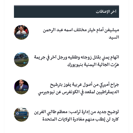
آخر الإضافات
ميشيغن أمام خيار مختلف اسمه عبد الرحمن
السيد
اتهام يمني بقتل زوجته وطفليه ورجل آخر في جريمة
هزّت الجالية اليمنية بنيويورك
جراح أميركي من أصول عربية يفوز بترشيح
الديمقراطيين لمقعد في الكونغرس عن نيوجيرسي
توضيح جديد من إدارة ترامب: معظم طالبي الغرين
كارد لن يُطلب منهم مغادرة الولايات المتحدة