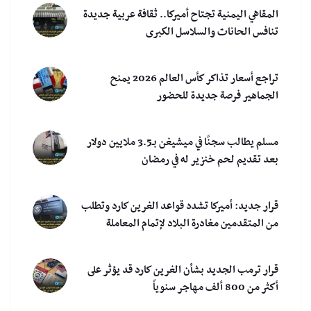
المقاهي اليمنية تجتاح أميركا.. ثقافة عربية جديدة
تنافس الحانات والسلاسل الكبرى
تراجع أسعار تذاكر كأس العالم 2026 يمنح
الجماهير فرصة جديدة للحضور
مسلم يطالب سجنًا في ميشيغن بـ3.5 ملايين دولار
بعد تقديم لحم خنزير له في رمضان
قرار جديد: أميركا تشدد قواعد الغرين كارد وتطلب
من المتقدمين مغادرة البلاد لإتمام المعاملة
قرار ترمب الجديد بشأن الغرين كارد قد يؤثر على
أكثر من 800 ألف مهاجر سنوياً