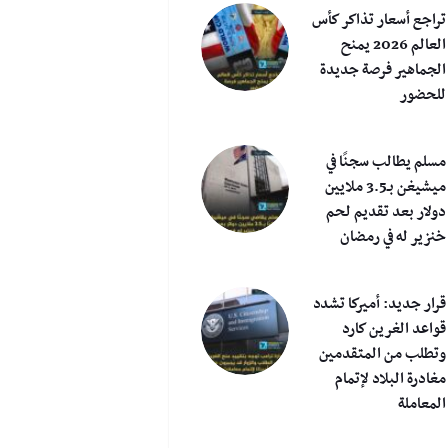
تراجع أسعار تذاكر كأس
العالم 2026 يمنح
الجماهير فرصة جديدة
للحضور
مسلم يطالب سجنًا في
ميشيغن بـ3.5 ملايين
دولار بعد تقديم لحم
خنزير له في رمضان
قرار جديد: أميركا تشدد
قواعد الغرين كارد
وتطلب من المتقدمين
مغادرة البلاد لإتمام
المعاملة