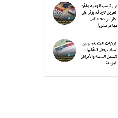
قرار ترمب الجديد بشأن
الغرين كارد قد يؤثر على
أكثر من 800 ألف
مهاجر سنوياً
الولايات المتحدة توسع
أسباب رفض التأشيرات
لتشمل السمنة والأمراض
المزمنة
امل والأمهات في هذه
غ
ن يمكنهن الحصول على
ترامب يعلن عن توزيع
ا
دات مالية تصل إلى
2000 دولار لكل أميركي من
ار
عائدات الرسوم الجمركية
د