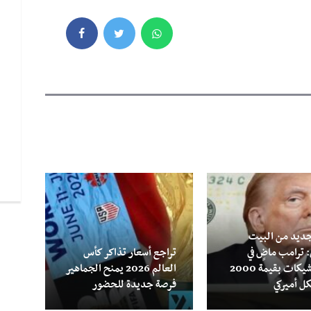
جديد من البيت
الحو
 ترامب ماضٍ في
تراجع أسعار تذاكر كأس
المد
صرف شيكات بقيمة 2000
العالم 2026 يمنح الجماهير
مساع
كل أميركي
فرصة جديدة للحضور
٤٥٠٠ دول