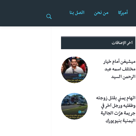
أميركا
من نحن
اتصل بنا
آخر الإضافات
ميشيغن أمام خيار
مختلف اسمه عبد
الرحمن السيد
اتهام يمني بقتل زوجته
وطفليه ورجل آخر في
جريمة هزّت الجالية
اليمنية بنيويورك