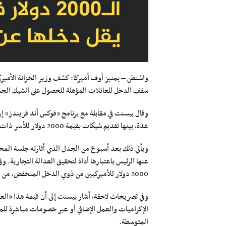
واشنطن – يمنيز أوف أميركا: كشف وزير الخزانة الأمي
سقف الدخل للعائلات المؤهلة للحصول على الشيك الجمركي البالغ 2000 دولار عند أقل من 100 أ
وقال بيسنت في مقابلة مع برنامج «فوكس أند فريندز» إن
عدة، بينها تقديم شيكات بقيمة 2000 دولار للأسر ذات الدخل دون ستة أرقام».
ويأتي ذلك بعد أسبوع من الجدل الذي أثارته جلسة المحكم
عنها الرئيس باعتبارها أداة لتحقيق العدالة التجارية. و
2000 دولار للأميركيين من ذوي الدخل المنخفض، من دون تحديد معايير الأهلية.
وفي تصريحات لاحقة، أشار بيسنت إلى أن قيمة هذا «ال
الإكراميات والعمل الإضافي أو عبر خصومات مباشرة للم
المتوسطة.