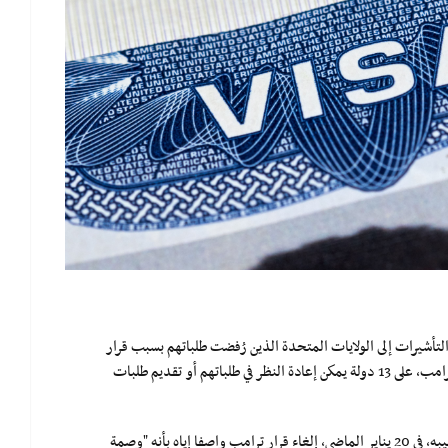
ي التأشيرات إلى الولايات المتحدة الذين رُفضت طلباتهم بسبب قرار
"حظر السفر" الذي فرضته إدارة الرئيس السابق، دونالد ترامب، على 13 دولة يمكن إعادة النظر في طلباتهم أو تقديم طلبات
وكان الرئيس الأميركي الحالي، جو بايدن، قد أعلن فور تنصيبه، في 20 يناير الماضي، إلغاء قرار ترامب واصفا إياه بأنه "وصمة