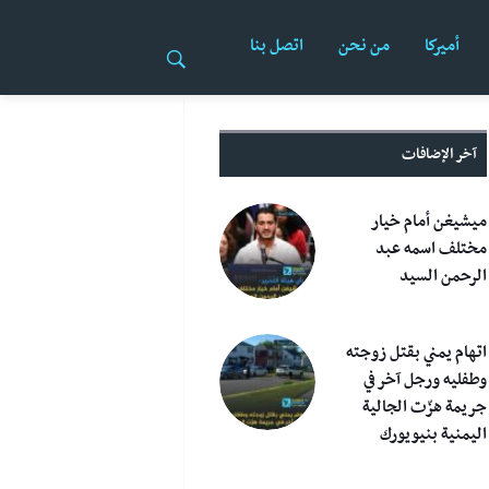
أميركا
من نحن
اتصل بنا
آخر الإضافات
ميشيغن أمام خيار
مختلف اسمه عبد
الرحمن السيد
اتهام يمني بقتل زوجته
وطفليه ورجل آخر في
جريمة هزّت الجالية
اليمنية بنيويورك