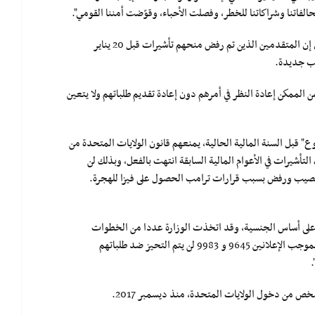
لفاتنا وشراكاتنا للخطر، وفصلت الأحباء، وقوّضت أمننا القومي".
وقال المتحدث باسم وزارة الخارجية، نيد برايس، في بيان إن المتقدمين الذين تم رفض منحهم تأشيرات قبل 20 يناير
 رفضهم في 20 يناير 2020 أو بعده، فمن الممكن إعادة النظر في أمرهم دون إعادة تقديم طلباتهم ولا يتعين
" قبل السنة المالية الحالية، يمنعهم قانون الولايات المتحدة من
لتأشيرات في الأعوام المالية السابقة انتهت بالفعل، وبذلك لن
ز ما بين العام 2017 و 2020 بفيزا اليانصيب ورفض بسبب قرارات ترامب الحصول على فيزا للهجرة.
ن على أساس الجنسية، وقد اتخذت الوزارة عددا من الخطوات
للتأكد من أن المتقدمين الذين رفضوا تأشيراتهم مسبقا بموجب الإعلانين 9645 و 9983 لن يتم التحيز ضد طلباتهم
.