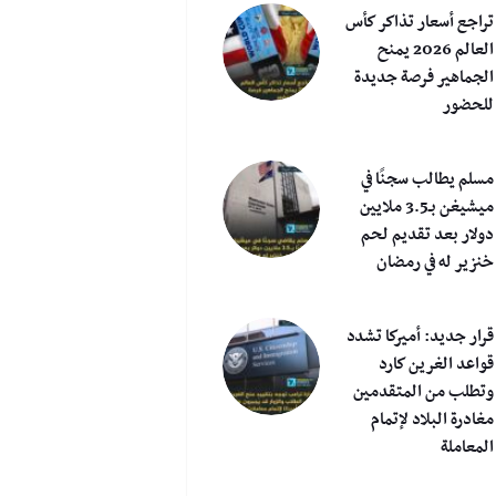
تراجع أسعار تذاكر كأس
العالم 2026 يمنح
الجماهير فرصة جديدة
للحضور
مسلم يطالب سجنًا في
ميشيغن بـ3.5 ملايين
دولار بعد تقديم لحم
خنزير له في رمضان
قرار جديد: أميركا تشدد
قواعد الغرين كارد
وتطلب من المتقدمين
مغادرة البلاد لإتمام
المعاملة