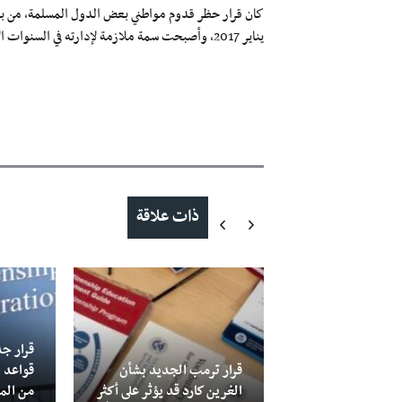
كان قرار حظر قدوم مواطني بعض الدول المسلمة، من بين
يناير 2017، وأصبحت سمة ملازمة لإدارته في السنوات الأربع التالية. وكان مبرره "حماية الأمن القومي الأميركي".
ذات علاقة
المتحدة توسع
قرار جد
ض التأشيرات
قرار ترمب الجديد بشأن
قواعد 
منة والأمراض
الغرين كارد قد يؤثر على أكثر
من المت