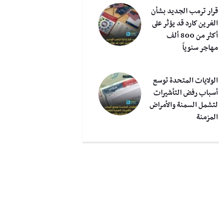
قرار ترمب الجديد بشأن
الغرين كارد قد يؤثر على
أكثر من 800 ألف
مهاجر سنوياً
الولايات المتحدة توسع
أسباب رفض التأشيرات
لتشمل السمنة والأمراض
المزمنة
هي الفئات المستثناة
ترمب يفرض حظراً شاملاً على
ت
رار حظر السفر الأميركي
دخول اليمنيين إلى أميركا:
ع
المفروض على مواطني 12
يشمل تأشيرات الهجرة