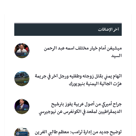
آخر الإضافات
ميشيغن أمام خيار مختلف اسمه عبد الرحمن
السيد
اتهام يمني بقتل زوجته وطفليه ورجل آخر في جريمة
هزّت الجالية اليمنية بنيويورك
جراح أميركي من أصول عربية يفوز بترشيح
الديمقراطيين لمقعد في الكونغرس عن نيوجيرسي
توضيح جديد من إدارة ترامب: معظم طالبي الغرين