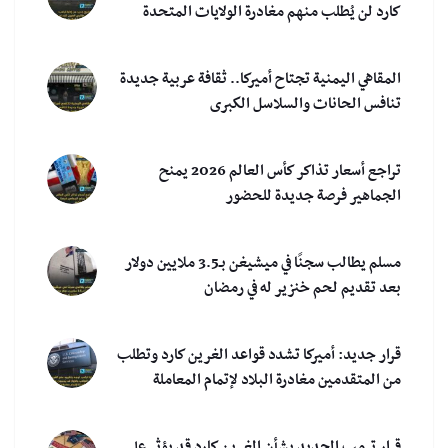
كارد لن يُطلب منهم مغادرة الولايات المتحدة
المقاهي اليمنية تجتاح أميركا.. ثقافة عربية جديدة
تنافس الحانات والسلاسل الكبرى
تراجع أسعار تذاكر كأس العالم 2026 يمنح
الجماهير فرصة جديدة للحضور
مسلم يطالب سجنًا في ميشيغن بـ3.5 ملايين دولار
بعد تقديم لحم خنزير له في رمضان
قرار جديد: أميركا تشدد قواعد الغرين كارد وتطلب
من المتقدمين مغادرة البلاد لإتمام المعاملة
قرار ترمب الجديد بشأن الغرين كارد قد يؤثر على