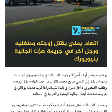
بوفالو – يمنيز أوف أميركا: وجّهت السلطات في ولاية نيويورك اتهامات
رسمية بالقتل إلى اليمني صالح محمد (28 عاماً)، بعد اتهامه بقتل زوجته
وطفليه الصغيرين داخل منزل في بلدة تشيكتاواغا قرب مدينة بوفالو، في
جريمة صدمت أبناء الجالية اليمنية والعربية في المنطقة.
وبحسب السلطات، مثل محمد أمام المحكمة مساء الاثنين لمواجهة تهم
القتل، فيما تشير التحقيقات إلى أنه متهم أيضاً بإطلاق النار وقتل رجل يمني