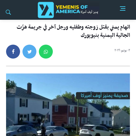
اتهام يمني بقتل زوجته وطفليه ورجل آخر في جريمة هزّت
الجالية اليمنية بنيويورك
٠٣ يونيو ٢٠٢٦