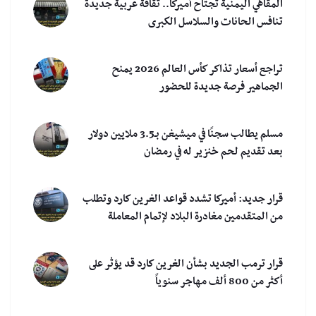
المقاهي اليمنية تجتاح أميركا.. ثقافة عربية جديدة
تنافس الحانات والسلاسل الكبرى
تراجع أسعار تذاكر كأس العالم 2026 يمنح
الجماهير فرصة جديدة للحضور
مسلم يطالب سجنًا في ميشيغن بـ3.5 ملايين دولار
بعد تقديم لحم خنزير له في رمضان
قرار جديد: أميركا تشدد قواعد الغرين كارد وتطلب
من المتقدمين مغادرة البلاد لإتمام المعاملة
قرار ترمب الجديد بشأن الغرين كارد قد يؤثر على
أكثر من 800 ألف مهاجر سنوياً